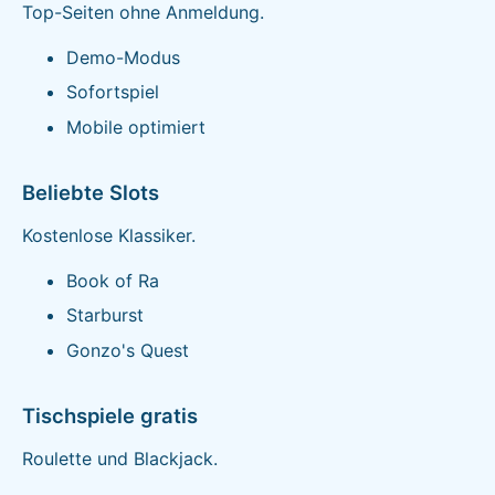
Top-Seiten ohne Anmeldung.
Demo-Modus
Sofortspiel
Mobile optimiert
Beliebte Slots
Kostenlose Klassiker.
Book of Ra
Starburst
Gonzo's Quest
Tischspiele gratis
Roulette und Blackjack.