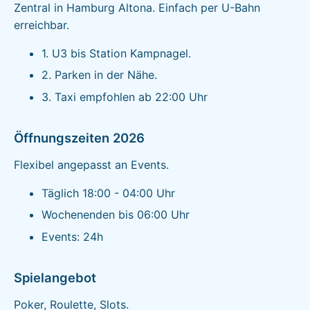
Zentral in Hamburg Altona. Einfach per U-Bahn
erreichbar.
1. U3 bis Station Kampnagel.
2. Parken in der Nähe.
3. Taxi empfohlen ab 22:00 Uhr
Öffnungszeiten 2026
Flexibel angepasst an Events.
Täglich 18:00 - 04:00 Uhr
Wochenenden bis 06:00 Uhr
Events: 24h
Spielangebot
Poker, Roulette, Slots.