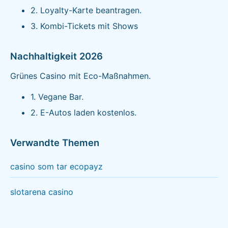
2. Loyalty-Karte beantragen.
3. Kombi-Tickets mit Shows
Nachhaltigkeit 2026
Grünes Casino mit Eco-Maßnahmen.
1. Vegane Bar.
2. E-Autos laden kostenlos.
Verwandte Themen
casino som tar ecopayz
slotarena casino