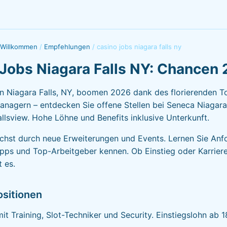
 Willkommen
/
Empfehlungen
/
casino jobs niagara falls ny
Jobs Niagara Falls NY: Chancen
n Niagara Falls, NY, boomen 2026 dank des florierenden T
anagern – entdecken Sie offene Stellen bei Seneca Niagara
llsview. Hohe Löhne und Benefits inklusive Unterkunft.
chst durch neue Erweiterungen und Events. Lernen Sie Anf
pps und Top-Arbeitgeber kennen. Ob Einstieg oder Karrier
t es.
ositionen
it Training, Slot-Techniker und Security. Einstiegslohn ab 