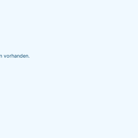
en vorhanden.