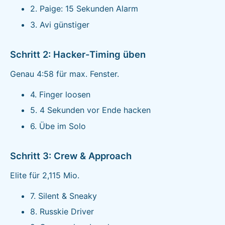
2. Paige: 15 Sekunden Alarm
3. Avi günstiger
Schritt 2: Hacker-Timing üben
Genau 4:58 für max. Fenster.
4. Finger loosen
5. 4 Sekunden vor Ende hacken
6. Übe im Solo
Schritt 3: Crew & Approach
Elite für 2,115 Mio.
7. Silent & Sneaky
8. Russkie Driver