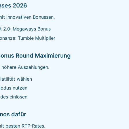
ases 2026
 mit innovativen Bonussen.
st 2.0: Megaways Bonus
nanza: Tumble Multiplier
 Bonus Round Maximierung
r höhere Auszahlungen.
atilität wählen
odus nutzen
des einlösen
nos dafür
it besten RTP-Rates.