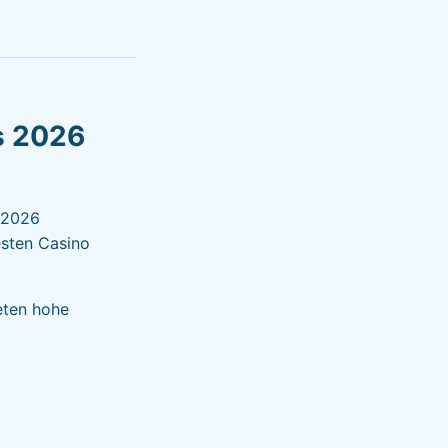
s 2026
 2026
esten Casino
eten hohe