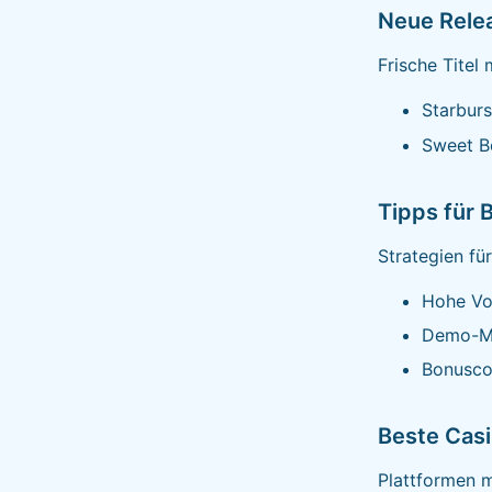
Neue Rele
Frische Titel
Starbur
Sweet Bo
Tipps für
Strategien fü
Hohe Vol
Demo-M
Bonusco
Beste Casi
Plattformen m