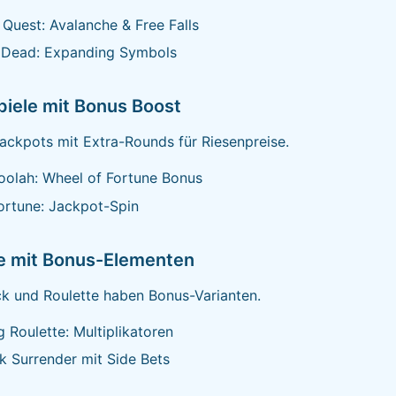
Quest: Avalanche & Free Falls
 Dead: Expanding Symbols
iele mit Bonus Boost
ackpots mit Extra-Rounds für Riesenpreise.
olah: Wheel of Fortune Bonus
ortune: Jackpot-Spin
le mit Bonus-Elementen
k und Roulette haben Bonus-Varianten.
g Roulette: Multiplikatoren
k Surrender mit Side Bets