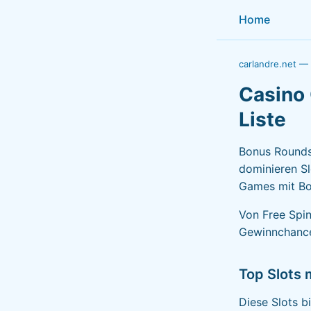
Home
carlandre.net —
Casino
Liste
Bonus Rounds
dominieren Sl
Games mit Bon
Von Free Spin
Gewinnchancen
Top Slots 
Diese Slots b