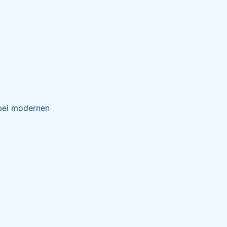
 bei modernen
.