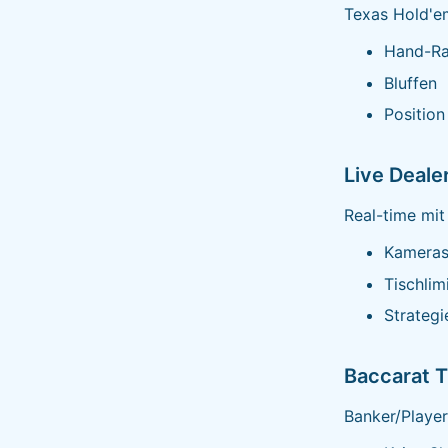
Texas Hold'e
Hand-Ra
Bluffen
Position
Live Dealer
Real-time mit
Kamera
Tischlim
Strategi
Baccarat T
Banker/Player