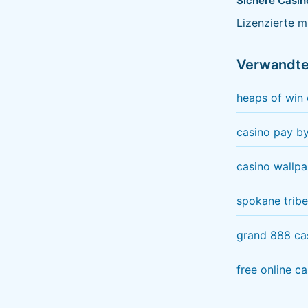
Sichere Casin
Lizenzierte m
Verwandt
heaps of win 
casino pay by
casino wallp
spokane tribe
grand 888 ca
free online c