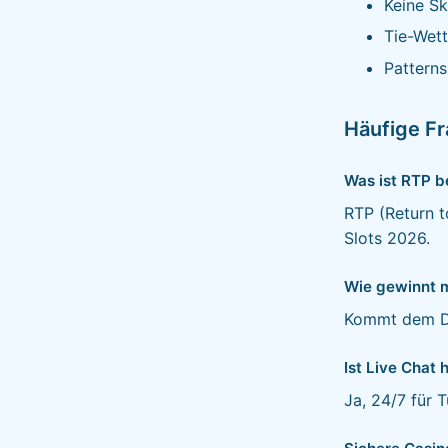
Keine Ski
Tie-Wet
Patterns
Häufige F
Was ist RTP be
RTP (Return t
Slots 2026.
Wie gewinnt m
Kommt dem Dea
Ist Live Chat h
Ja, 24/7 für 