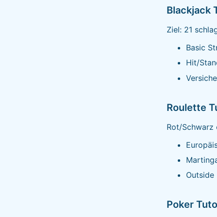
Blackjack T
Ziel: 21 schla
Basic St
Hit/Stan
Versich
Roulette Tu
Rot/Schwarz 
Europäis
Marting
Outside 
Poker Tuto