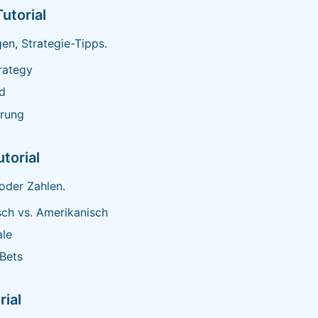
utorial
gen, Strategie-Tipps.
rategy
d
erung
torial
oder Zahlen.
ch vs. Amerikanisch
ale
Bets
rial