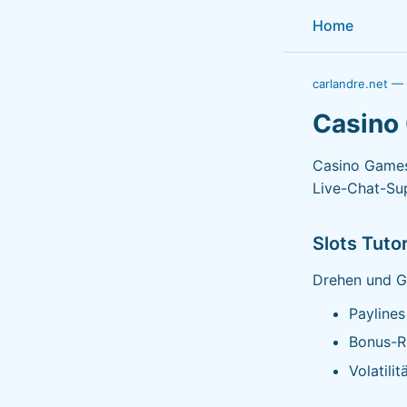
Home
carlandre.net —
Casino
Casino Games 
Live-Chat-Sup
Slots Tutor
Drehen und G
Paylines
Bonus-R
Volatilit