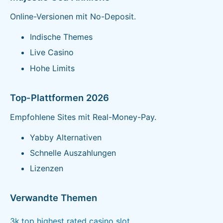
Online-Versionen mit No-Deposit.
Indische Themes
Live Casino
Hohe Limits
Top-Plattformen 2026
Empfohlene Sites mit Real-Money-Pay.
Yabby Alternativen
Schnelle Auszahlungen
Lizenzen
Verwandte Themen
3k.top highest rated casino slot