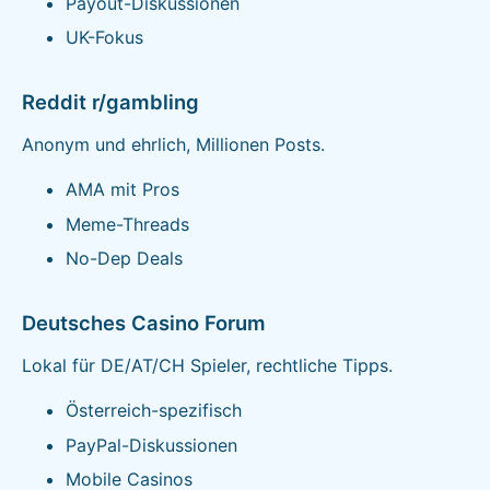
Payout-Diskussionen
UK-Fokus
Reddit r/gambling
Anonym und ehrlich, Millionen Posts.
AMA mit Pros
Meme-Threads
No-Dep Deals
Deutsches Casino Forum
Lokal für DE/AT/CH Spieler, rechtliche Tipps.
Österreich-spezifisch
PayPal-Diskussionen
Mobile Casinos