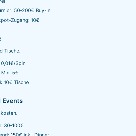
rei
rnier: 50-200€ Buy-in
kpot-Zugang: 10€
e
d Tische.
 0,01€/Spin
 Min. 5€
k 10€ Tische
 Events
skosten.
e: 30-100€
nd: 150€ inkl. Dinner