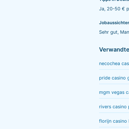
Ja, 20-50 € p
Jobaussichte
Sehr gut, Man
Verwandt
necochea cas
pride casino 
mgm vegas ca
rivers casino
florijn casin