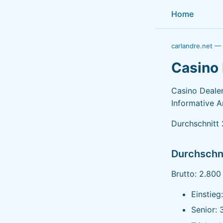
Home
carlandre.net —
Casino
Casino Dealer
Informative A
Durchschnitt 
Durchschni
Brutto: 2.800 
Einstieg
Senior: 