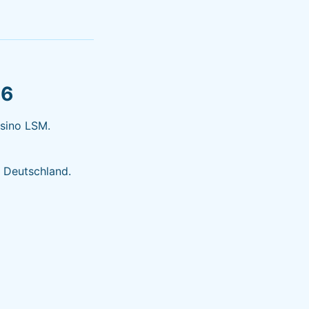
26
asino LSM.
n Deutschland.