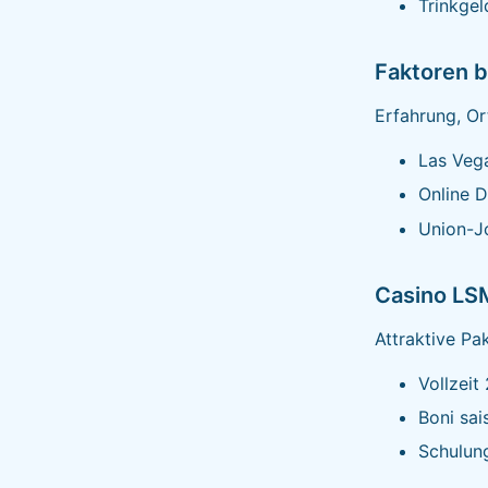
Trinkge
Faktoren 
Erfahrung, Or
Las Veg
Online D
Union-J
Casino LSM
Attraktive Pa
Vollzeit
Boni sai
Schulung