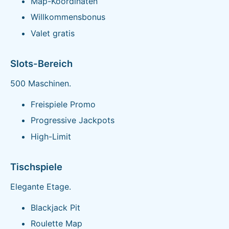
Map-Koordinaten
Willkommensbonus
Valet gratis
Slots-Bereich
500 Maschinen.
Freispiele Promo
Progressive Jackpots
High-Limit
Tischspiele
Elegante Etage.
Blackjack Pit
Roulette Map