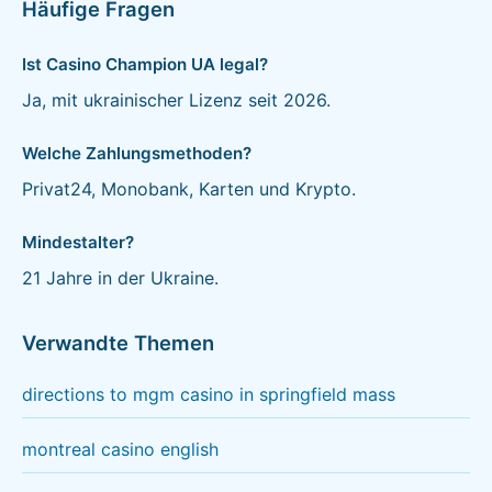
Häufige Fragen
Ist Casino Champion UA legal?
Ja, mit ukrainischer Lizenz seit 2026.
Welche Zahlungsmethoden?
Privat24, Monobank, Karten und Krypto.
Mindestalter?
21 Jahre in der Ukraine.
Verwandte Themen
directions to mgm casino in springfield mass
montreal casino english