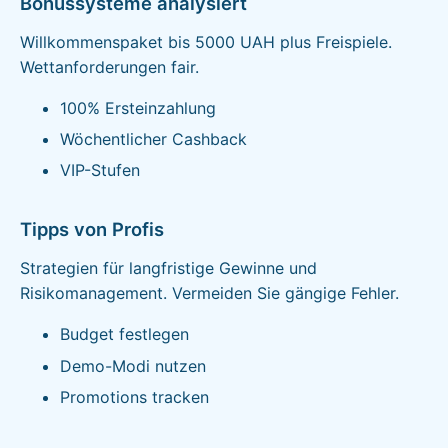
Bonussysteme analysiert
Willkommenspaket bis 5000 UAH plus Freispiele.
Wettanforderungen fair.
100% Ersteinzahlung
Wöchentlicher Cashback
VIP-Stufen
Tipps von Profis
Strategien für langfristige Gewinne und
Risikomanagement. Vermeiden Sie gängige Fehler.
Budget festlegen
Demo-Modi nutzen
Promotions tracken