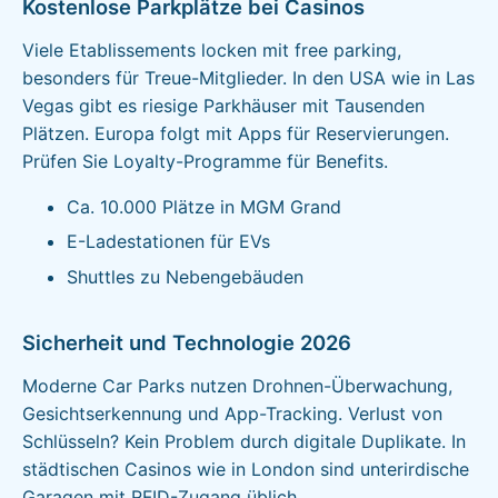
Kostenlose Parkplätze bei Casinos
Viele Etablissements locken mit free parking,
besonders für Treue-Mitglieder. In den USA wie in Las
Vegas gibt es riesige Parkhäuser mit Tausenden
Plätzen. Europa folgt mit Apps für Reservierungen.
Prüfen Sie Loyalty-Programme für Benefits.
Ca. 10.000 Plätze in MGM Grand
E-Ladestationen für EVs
Shuttles zu Nebengebäuden
Sicherheit und Technologie 2026
Moderne Car Parks nutzen Drohnen-Überwachung,
Gesichtserkennung und App-Tracking. Verlust von
Schlüsseln? Kein Problem durch digitale Duplikate. In
städtischen Casinos wie in London sind unterirdische
Garagen mit RFID-Zugang üblich.