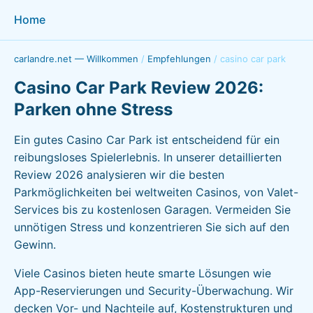
Home
carlandre.net — Willkommen
/
Empfehlungen
/
casino car park
Casino Car Park Review 2026:
Parken ohne Stress
Ein gutes Casino Car Park ist entscheidend für ein
reibungsloses Spielerlebnis. In unserer detaillierten
Review 2026 analysieren wir die besten
Parkmöglichkeiten bei weltweiten Casinos, von Valet-
Services bis zu kostenlosen Garagen. Vermeiden Sie
unnötigen Stress und konzentrieren Sie sich auf den
Gewinn.
Viele Casinos bieten heute smarte Lösungen wie
App-Reservierungen und Security-Überwachung. Wir
decken Vor- und Nachteile auf, Kostenstrukturen und