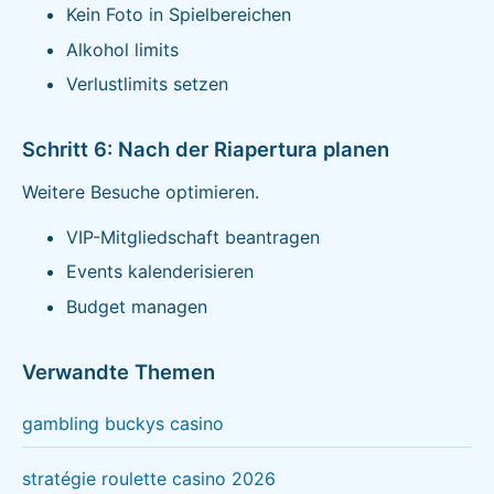
Kein Foto in Spielbereichen
Alkohol limits
Verlustlimits setzen
Schritt 6: Nach der Riapertura planen
Weitere Besuche optimieren.
VIP-Mitgliedschaft beantragen
Events kalenderisieren
Budget managen
Verwandte Themen
gambling buckys casino
stratégie roulette casino 2026