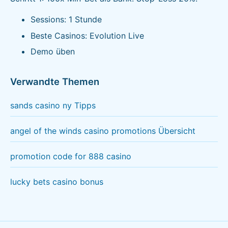
Sessions: 1 Stunde
Beste Casinos: Evolution Live
Demo üben
Verwandte Themen
sands casino ny Tipps
angel of the winds casino promotions Übersicht
promotion code for 888 casino
lucky bets casino bonus