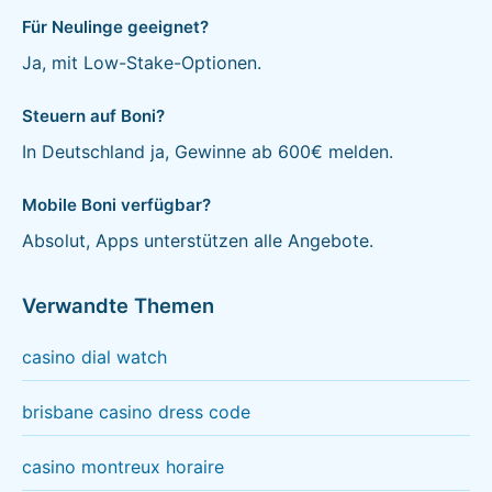
Für Neulinge geeignet?
Ja, mit Low-Stake-Optionen.
Steuern auf Boni?
In Deutschland ja, Gewinne ab 600€ melden.
Mobile Boni verfügbar?
Absolut, Apps unterstützen alle Angebote.
Verwandte Themen
casino dial watch
brisbane casino dress code
casino montreux horaire