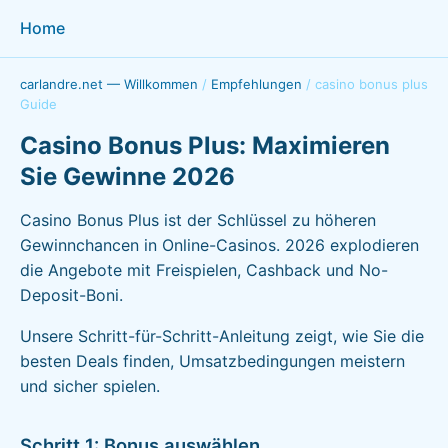
Home
carlandre.net — Willkommen
/
Empfehlungen
/
casino bonus plus
Guide
Casino Bonus Plus: Maximieren
Sie Gewinne 2026
Casino Bonus Plus ist der Schlüssel zu höheren
Gewinnchancen in Online-Casinos. 2026 explodieren
die Angebote mit Freispielen, Cashback und No-
Deposit-Boni.
Unsere Schritt-für-Schritt-Anleitung zeigt, wie Sie die
besten Deals finden, Umsatzbedingungen meistern
und sicher spielen.
Schritt 1: Bonus auswählen