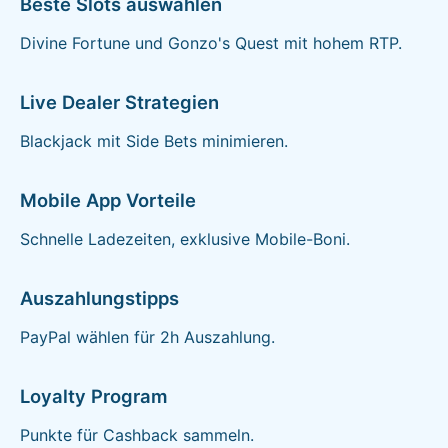
Beste Slots auswählen
Divine Fortune und Gonzo's Quest mit hohem RTP.
Live Dealer Strategien
Blackjack mit Side Bets minimieren.
Mobile App Vorteile
Schnelle Ladezeiten, exklusive Mobile-Boni.
Auszahlungstipps
PayPal wählen für 2h Auszahlung.
Loyalty Program
Punkte für Cashback sammeln.