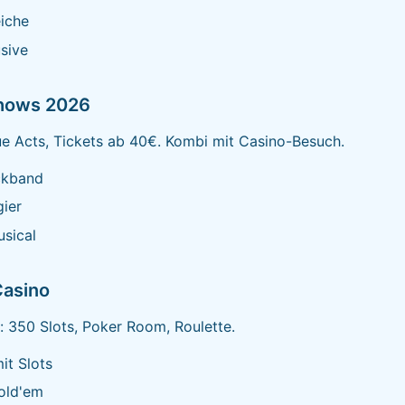
iche
usive
Shows 2026
e Acts, Tickets ab 40€. Kombi mit Casino-Besuch.
ckband
ier
sical
Casino
 350 Slots, Poker Room, Roulette.
it Slots
old'em