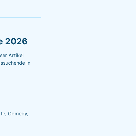
le 2026
ser Artikel
gssuchende in
rte, Comedy,