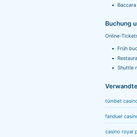
Baccara
Buchung u
Online-Ticket
Früh bu
Restaur
Shuttle 
Verwandt
tümbet casino
fanduel casin
casino royal 