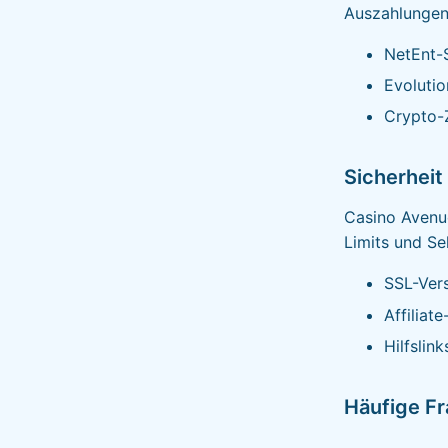
Auszahlungen
NetEnt-
Evolutio
Crypto-
Sicherheit
Casino Avenue
Limits und Se
SSL-Ver
Affiliat
Hilfslink
Häufige F