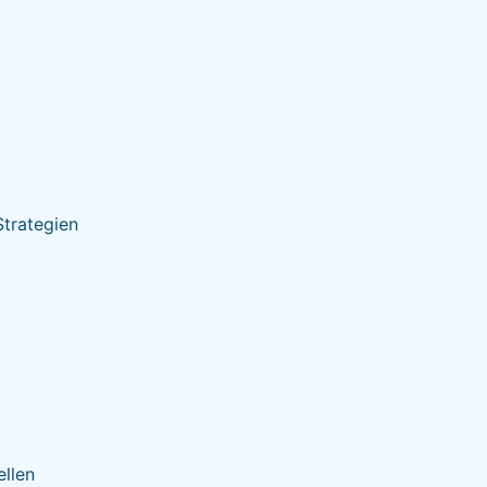
Strategien
llen