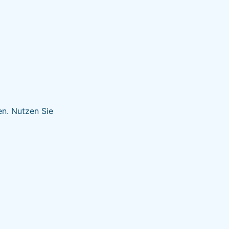
en. Nutzen Sie