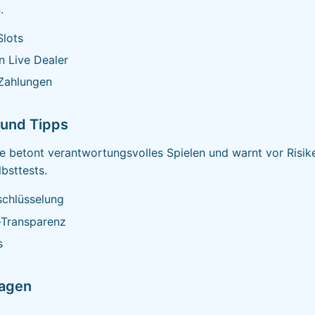
.
Slots
n Live Dealer
Zahlungen
 und Tipps
 betont verantwortungsvolles Spielen und warnt vor Risik
lbsttests.
schlüsselung
e-Transparenz
s
ragen