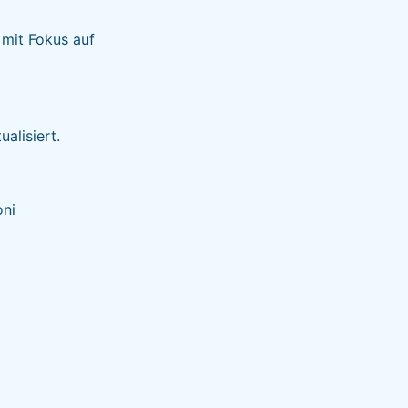
 mit Fokus auf
alisiert.
oni