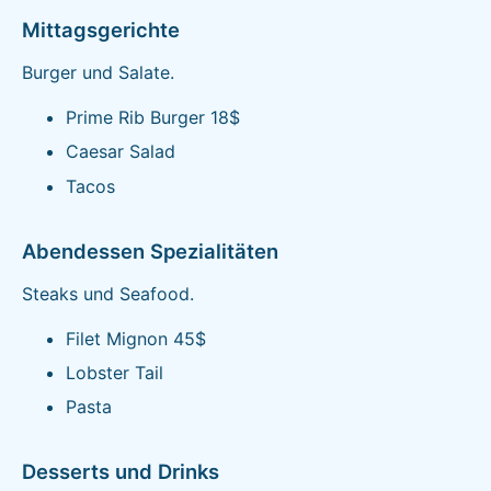
Mittagsgerichte
Burger und Salate.
Prime Rib Burger 18$
Caesar Salad
Tacos
Abendessen Spezialitäten
Steaks und Seafood.
Filet Mignon 45$
Lobster Tail
Pasta
Desserts und Drinks