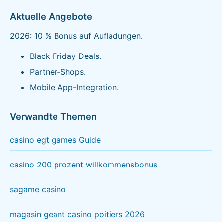
Aktuelle Angebote
2026: 10 % Bonus auf Aufladungen.
Black Friday Deals.
Partner-Shops.
Mobile App-Integration.
Verwandte Themen
casino egt games Guide
casino 200 prozent willkommensbonus
sagame casino
magasin geant casino poitiers 2026