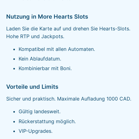
Nutzung in More Hearts Slots
Laden Sie die Karte auf und drehen Sie Hearts-Slots.
Hohe RTP und Jackpots.
Kompatibel mit allen Automaten.
Kein Ablaufdatum.
Kombinierbar mit Boni.
Vorteile und Limits
Sicher und praktisch. Maximale Aufladung 1000 CAD.
Gültig landesweit.
Rückerstattung möglich.
VIP-Upgrades.