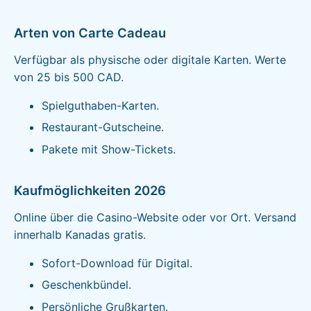
Arten von Carte Cadeau
Verfügbar als physische oder digitale Karten. Werte
von 25 bis 500 CAD.
Spielguthaben-Karten.
Restaurant-Gutscheine.
Pakete mit Show-Tickets.
Kaufmöglichkeiten 2026
Online über die Casino-Website oder vor Ort. Versand
innerhalb Kanadas gratis.
Sofort-Download für Digital.
Geschenkbündel.
Persönliche Grußkarten.