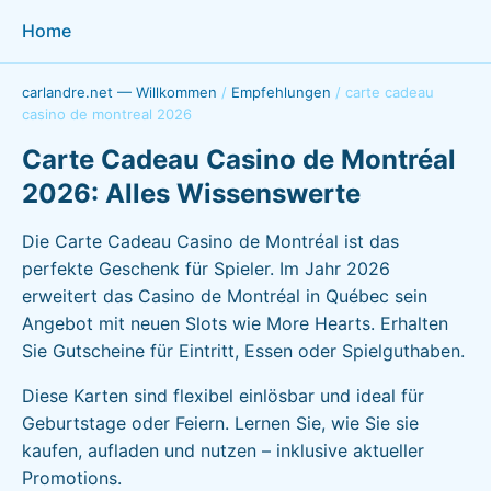
Home
carlandre.net — Willkommen
/
Empfehlungen
/
carte cadeau
casino de montreal 2026
Carte Cadeau Casino de Montréal
2026: Alles Wissenswerte
Die Carte Cadeau Casino de Montréal ist das
perfekte Geschenk für Spieler. Im Jahr 2026
erweitert das Casino de Montréal in Québec sein
Angebot mit neuen Slots wie More Hearts. Erhalten
Sie Gutscheine für Eintritt, Essen oder Spielguthaben.
Diese Karten sind flexibel einlösbar und ideal für
Geburtstage oder Feiern. Lernen Sie, wie Sie sie
kaufen, aufladen und nutzen – inklusive aktueller
Promotions.