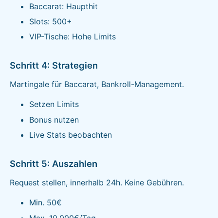
Baccarat: Haupthit
Slots: 500+
VIP-Tische: Hohe Limits
Schritt 4: Strategien
Martingale für Baccarat, Bankroll-Management.
Setzen Limits
Bonus nutzen
Live Stats beobachten
Schritt 5: Auszahlen
Request stellen, innerhalb 24h. Keine Gebühren.
Min. 50€
Max. 10.000€/Tag