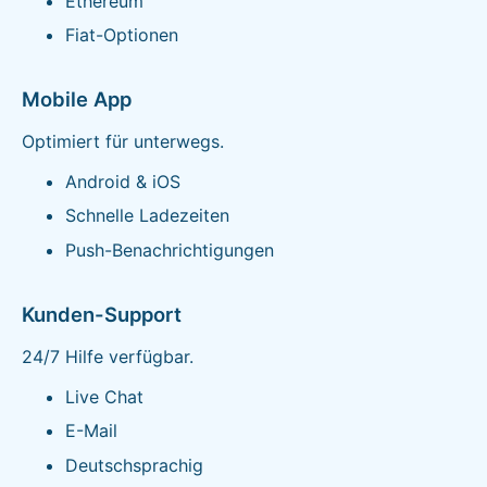
Ethereum
Fiat-Optionen
Mobile App
Optimiert für unterwegs.
Android & iOS
Schnelle Ladezeiten
Push-Benachrichtigungen
Kunden-Support
24/7 Hilfe verfügbar.
Live Chat
E-Mail
Deutschsprachig