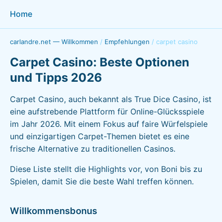
Home
carlandre.net — Willkommen
/
Empfehlungen
/
carpet casino
Carpet Casino: Beste Optionen
und Tipps 2026
Carpet Casino, auch bekannt als True Dice Casino, ist
eine aufstrebende Plattform für Online-Glücksspiele
im Jahr 2026. Mit einem Fokus auf faire Würfelspiele
und einzigartigen Carpet-Themen bietet es eine
frische Alternative zu traditionellen Casinos.
Diese Liste stellt die Highlights vor, von Boni bis zu
Spielen, damit Sie die beste Wahl treffen können.
Willkommensbonus