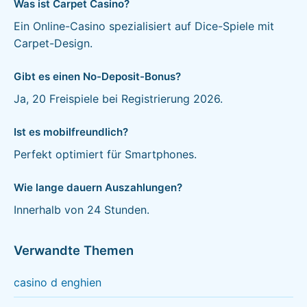
Was ist Carpet Casino?
Ein Online-Casino spezialisiert auf Dice-Spiele mit
Carpet-Design.
Gibt es einen No-Deposit-Bonus?
Ja, 20 Freispiele bei Registrierung 2026.
Ist es mobilfreundlich?
Perfekt optimiert für Smartphones.
Wie lange dauern Auszahlungen?
Innerhalb von 24 Stunden.
Verwandte Themen
casino d enghien