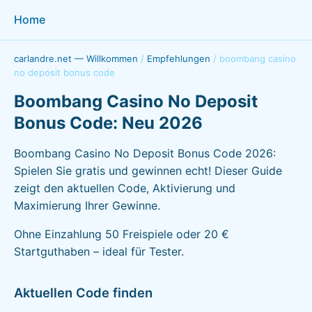
Home
carlandre.net — Willkommen
/
Empfehlungen
/
boombang casino
no deposit bonus code
Boombang Casino No Deposit
Bonus Code: Neu 2026
Boombang Casino No Deposit Bonus Code 2026:
Spielen Sie gratis und gewinnen echt! Dieser Guide
zeigt den aktuellen Code, Aktivierung und
Maximierung Ihrer Gewinne.
Ohne Einzahlung 50 Freispiele oder 20 €
Startguthaben – ideal für Tester.
Aktuellen Code finden