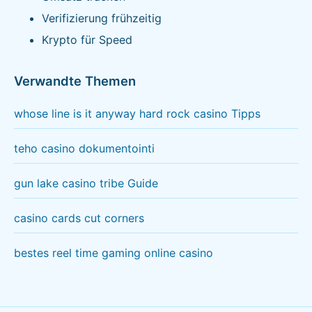
Verifizierung frühzeitig
Krypto für Speed
Verwandte Themen
whose line is it anyway hard rock casino Tipps
teho casino dokumentointi
gun lake casino tribe Guide
casino cards cut corners
bestes reel time gaming online casino