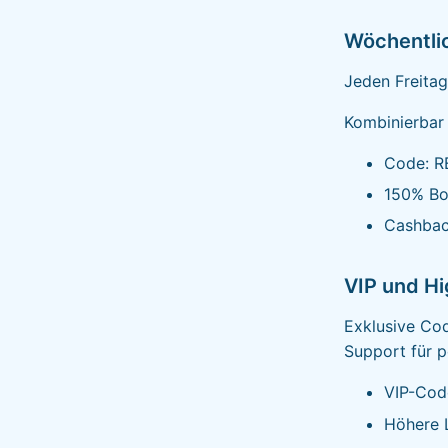
Wöchentli
Jeden Freita
Kombinierbar
Code: 
150% Bo
Cashbac
VIP und Hi
Exklusive Cod
Support für p
VIP-Cod
Höhere 