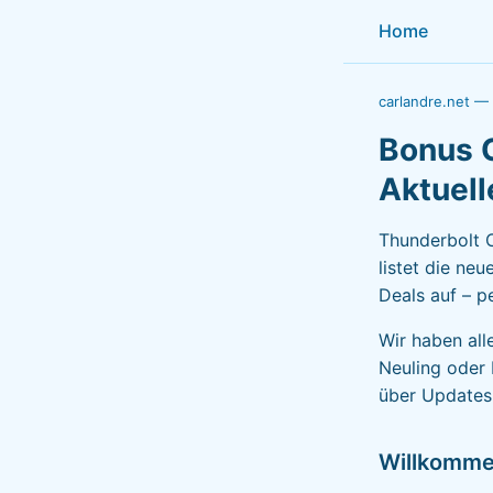
Home
carlandre.net —
Bonus C
Aktuel
Thunderbolt C
listet die ne
Deals auf – p
Wir haben all
Neuling oder 
über Updates
Willkomm