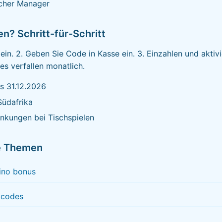
icher Manager
en? Schritt-für-Schritt
 ein. 2. Geben Sie Code in Kasse ein. 3. Einzahlen und aktivi
s verfallen monatlich.
is 31.12.2026
Südafrika
nkungen bei Tischspielen
e Themen
ino bonus
 codes