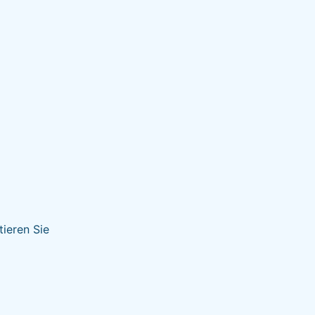
ieren Sie