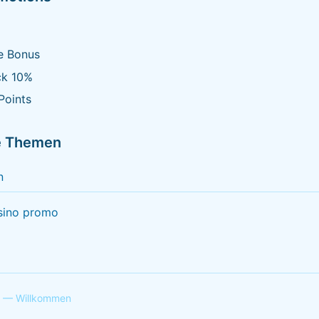
e Bonus
ck 10%
Points
e Themen
n
sino promo
t — Willkommen