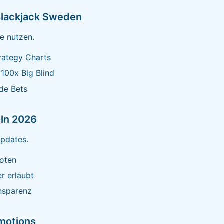
Blackjack Sweden
e nutzen.
rategy Charts
 100x Big Blind
de Bets
ln 2026
pdates.
boten
r erlaubt
nsparenz
motions