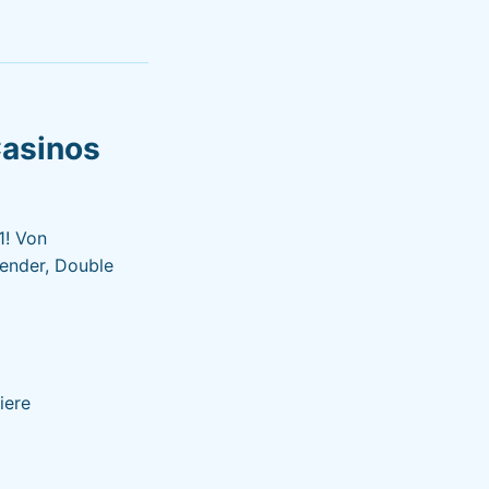
Casinos
1! Von
render, Double
iere