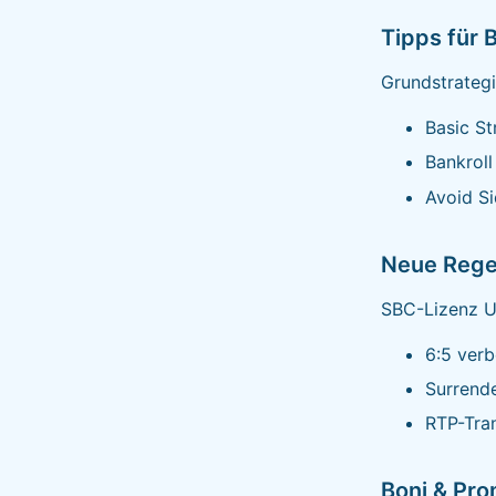
Tipps für 
Grundstrategi
Basic St
Bankroll
Avoid Si
Neue Rege
SBC-Lizenz U
6:5 ver
Surrende
RTP-Tra
Boni & Pro