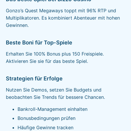
Gonzo’s Quest Megaways toppt mit 96% RTP und
Multiplikatoren. Es kombiniert Abenteuer mit hohen
Gewinnen.
Beste Boni für Top-Spiele
Erhalten Sie 100% Bonus plus 150 Freispiele.
Aktivieren Sie sie für das beste Spiel.
Strategien für Erfolge
Nutzen Sie Demos, setzen Sie Budgets und
beobachten Sie Trends für bessere Chancen.
Bankroll-Management einhalten
Bonusbedingungen prüfen
Häufige Gewinne tracken