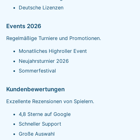
Deutsche Lizenzen
Events 2026
Regelmäßige Turniere und Promotionen.
Monatliches Highroller Event
Neujahrsturnier 2026
Sommerfestival
Kundenbewertungen
Exzellente Rezensionen von Spielern.
4,8 Sterne auf Google
Schneller Support
Große Auswahl