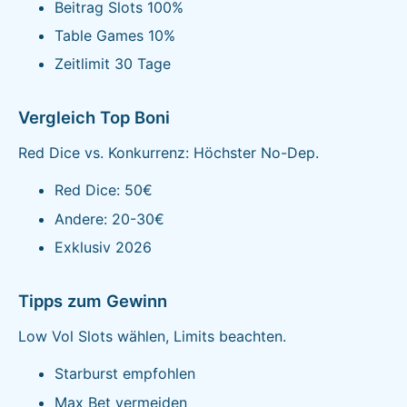
Beitrag Slots 100%
Table Games 10%
Zeitlimit 30 Tage
Vergleich Top Boni
Red Dice vs. Konkurrenz: Höchster No-Dep.
Red Dice: 50€
Andere: 20-30€
Exklusiv 2026
Tipps zum Gewinn
Low Vol Slots wählen, Limits beachten.
Starburst empfohlen
Max Bet vermeiden