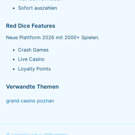
Sofort auszahlen
Red Dice Features
Neue Plattform 2026 mit 2000+ Spielen.
Crash Games
Live Casino
Loyalty Points
Verwandte Themen
grand casino poznan
© carlandre.net — Willkommen