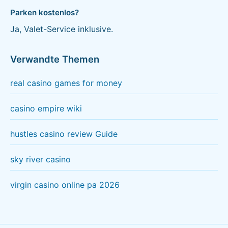
Parken kostenlos?
Ja, Valet-Service inklusive.
Verwandte Themen
real casino games for money
casino empire wiki
hustles casino review Guide
sky river casino
virgin casino online pa 2026