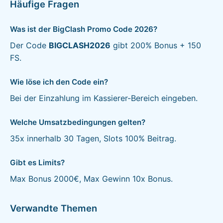
Häufige Fragen
Was ist der BigClash Promo Code 2026?
Der Code
BIGCLASH2026
gibt 200% Bonus + 150
FS.
Wie löse ich den Code ein?
Bei der Einzahlung im Kassierer-Bereich eingeben.
Welche Umsatzbedingungen gelten?
35x innerhalb 30 Tagen, Slots 100% Beitrag.
Gibt es Limits?
Max Bonus 2000€, Max Gewinn 10x Bonus.
Verwandte Themen