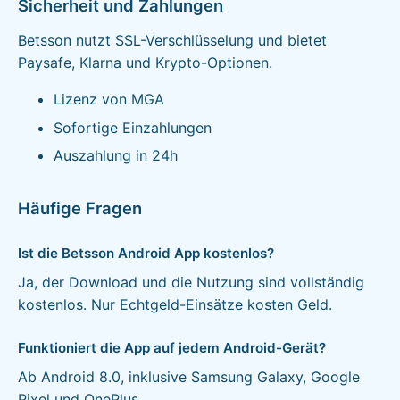
Sicherheit und Zahlungen
Betsson nutzt SSL-Verschlüsselung und bietet
Paysafe, Klarna und Krypto-Optionen.
Lizenz von MGA
Sofortige Einzahlungen
Auszahlung in 24h
Häufige Fragen
Ist die Betsson Android App kostenlos?
Ja, der Download und die Nutzung sind vollständig
kostenlos. Nur Echtgeld-Einsätze kosten Geld.
Funktioniert die App auf jedem Android-Gerät?
Ab Android 8.0, inklusive Samsung Galaxy, Google
Pixel und OnePlus.