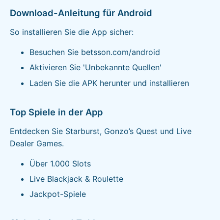
Download-Anleitung für Android
So installieren Sie die App sicher:
Besuchen Sie betsson.com/android
Aktivieren Sie 'Unbekannte Quellen'
Laden Sie die APK herunter und installieren
Top Spiele in der App
Entdecken Sie Starburst, Gonzo’s Quest und Live
Dealer Games.
Über 1.000 Slots
Live Blackjack & Roulette
Jackpot-Spiele