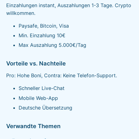
Einzahlungen instant, Auszahlungen 1-3 Tage. Crypto
willkommen.
Paysafe, Bitcoin, Visa
Min. Einzahlung 10€
Max Auszahlung 5.000€/Tag
Vorteile vs. Nachteile
Pro: Hohe Boni, Contra: Keine Telefon-Support.
Schneller Live-Chat
Mobile Web-App
Deutsche Übersetzung
Verwandte Themen