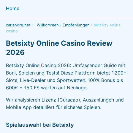
Home
carlandre.net — Willkommen
/
Empfehlungen
/
betsixty online
casino
Betsixty Online Casino Review
2026
Betsixty Online Casino 2026: Umfassender Guide mit
Boni, Spielen und Tests! Diese Plattform bietet 1.200+
Slots, Live-Dealer und Sportwetten. 100% Bonus bis
600€ + 150 FS warten auf Neulinge.
Wir analysieren Lizenz (Curacao), Auszahlungen und
Mobile App detailliert für sicheres Spielen.
Spielauswahl bei Betsixty