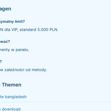
ragen
symalny limit?
N dla VIP, standard 5.000 PLN.
ować?
menty w panelu.
?
 w zależności od metody.
e Themen
ite bangladesh
o download