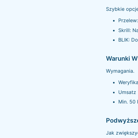
Szybkie opcje
Przelew:
Skrill: 
BLIK: D
Warunki W
Wymagania.
Weryfik
Umsatz 
Min. 50
Podwyższe
Jak zwiększy