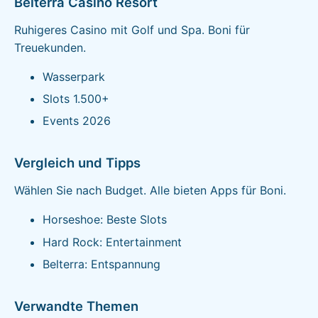
Belterra Casino Resort
Ruhigeres Casino mit Golf und Spa. Boni für
Treuekunden.
Wasserpark
Slots 1.500+
Events 2026
Vergleich und Tipps
Wählen Sie nach Budget. Alle bieten Apps für Boni.
Horseshoe: Beste Slots
Hard Rock: Entertainment
Belterra: Entspannung
Verwandte Themen