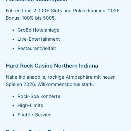
Führend mit 2.000+ Slots und Poker-Räumen. 2026
Bonus: 100% bis 500$.
Große Hotelanlage
Live-Entertainment
Restaurantvielfalt
Hard Rock Casino Northern Indiana
Nahe Indianapolis, rockige Atmosphäre mit neuen
Spielen 2026. Willkommensbonus stark.
Rock-Spa Konzerte
High-Limits
Shuttle-Service