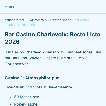
Home
carlandre.net — Willkommen
/
Empfehlungen
/
bar casino
charlevoix Übersicht
Bar Casino Charlevoix: Beste Liste
2026
Bar Casino Charlevoix bietet 2026 authentisches Flair
mit Bars und Spielen. Unsere Liste stellt Top-
Optionen vor.
Casino 1: Atmosphäre pur
Live-Musik und Slots in Bar-Ambiente.
50 Maschinen
Poker-Tische