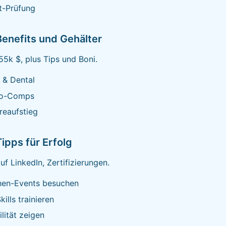
t-Prüfung
 Benefits und Gehälter
55k $, plus Tips und Boni.
h & Dental
no-Comps
ereaufstieg
Tipps für Erfolg
f LinkedIn, Zertifizierungen.
chen-Events besuchen
kills trainieren
ilität zeigen