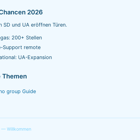
 Chancen 2026
in SD und UA eröffnen Türen.
egas: 200+ Stellen
ne-Support remote
national: UA-Expansion
e Themen
no group Guide
t — Willkommen