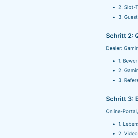
2. Slot-
3. Guest
Schritt 2:
Dealer: Gamin
1. Bewer
2. Gamin
3. Refe
Schritt 3
Online-Portal
1. Leben
2. Video