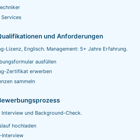
Techniker
 Services
 Qualifikationen und Anforderungen
g-Lizenz, Englisch. Management: 5+ Jahre Erfahrung.
bungsformular ausfüllen
g-Zertifikat erwerben
renzen sammeln
: Bewerbungsprozess
, Interview und Background-Check.
slauf hochladen
-Interview