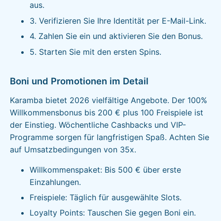
aus.
3. Verifizieren Sie Ihre Identität per E-Mail-Link.
4. Zahlen Sie ein und aktivieren Sie den Bonus.
5. Starten Sie mit den ersten Spins.
Boni und Promotionen im Detail
Karamba bietet 2026 vielfältige Angebote. Der 100%
Willkommensbonus bis 200 € plus 100 Freispiele ist
der Einstieg. Wöchentliche Cashbacks und VIP-
Programme sorgen für langfristigen Spaß. Achten Sie
auf Umsatzbedingungen von 35x.
Willkommenspaket: Bis 500 € über erste
Einzahlungen.
Freispiele: Täglich für ausgewählte Slots.
Loyalty Points: Tauschen Sie gegen Boni ein.