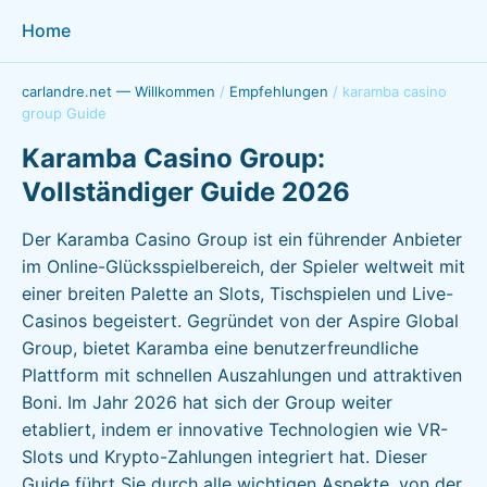
Home
carlandre.net — Willkommen
/
Empfehlungen
/
karamba casino
group Guide
Karamba Casino Group:
Vollständiger Guide 2026
Der Karamba Casino Group ist ein führender Anbieter
im Online-Glücksspielbereich, der Spieler weltweit mit
einer breiten Palette an Slots, Tischspielen und Live-
Casinos begeistert. Gegründet von der Aspire Global
Group, bietet Karamba eine benutzerfreundliche
Plattform mit schnellen Auszahlungen und attraktiven
Boni. Im Jahr 2026 hat sich der Group weiter
etabliert, indem er innovative Technologien wie VR-
Slots und Krypto-Zahlungen integriert hat. Dieser
Guide führt Sie durch alle wichtigen Aspekte, von der