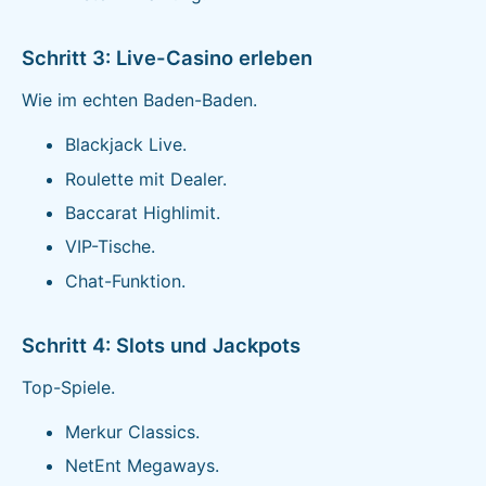
Schritt 3: Live-Casino erleben
Wie im echten Baden-Baden.
Blackjack Live.
Roulette mit Dealer.
Baccarat Highlimit.
VIP-Tische.
Chat-Funktion.
Schritt 4: Slots und Jackpots
Top-Spiele.
Merkur Classics.
NetEnt Megaways.