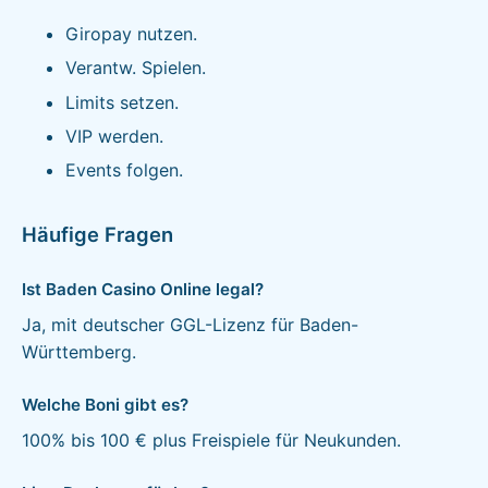
Giropay nutzen.
Verantw. Spielen.
Limits setzen.
VIP werden.
Events folgen.
Häufige Fragen
Ist Baden Casino Online legal?
Ja, mit deutscher GGL-Lizenz für Baden-
Württemberg.
Welche Boni gibt es?
100% bis 100 € plus Freispiele für Neukunden.