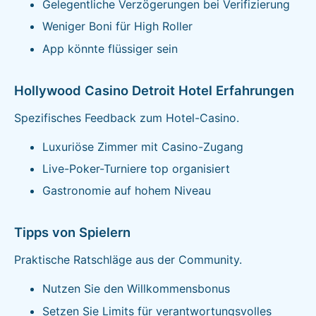
Gelegentliche Verzögerungen bei Verifizierung
Weniger Boni für High Roller
App könnte flüssiger sein
Hollywood Casino Detroit Hotel Erfahrungen
Spezifisches Feedback zum Hotel-Casino.
Luxuriöse Zimmer mit Casino-Zugang
Live-Poker-Turniere top organisiert
Gastronomie auf hohem Niveau
Tipps von Spielern
Praktische Ratschläge aus der Community.
Nutzen Sie den Willkommensbonus
Setzen Sie Limits für verantwortungsvolles