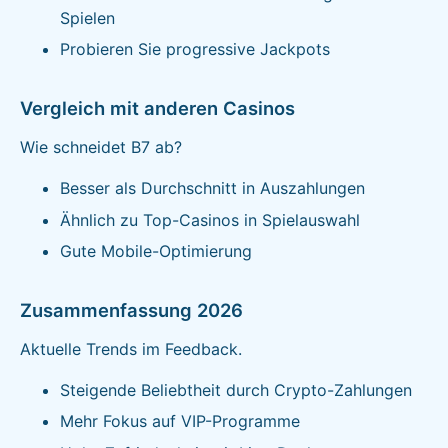
Spielen
Probieren Sie progressive Jackpots
Vergleich mit anderen Casinos
Wie schneidet B7 ab?
Besser als Durchschnitt in Auszahlungen
Ähnlich zu Top-Casinos in Spielauswahl
Gute Mobile-Optimierung
Zusammenfassung 2026
Aktuelle Trends im Feedback.
Steigende Beliebtheit durch Crypto-Zahlungen
Mehr Fokus auf VIP-Programme