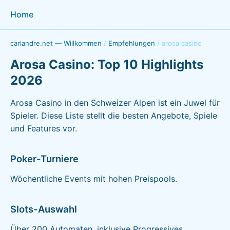
Home
carlandre.net — Willkommen
/
Empfehlungen
/
arosa casino
Arosa Casino: Top 10 Highlights
2026
Arosa Casino in den Schweizer Alpen ist ein Juwel für
Spieler. Diese Liste stellt die besten Angebote, Spiele
und Features vor.
Poker-Turniere
Wöchentliche Events mit hohen Preispools.
Slots-Auswahl
Über 200 Automaten, inklusive Progressives.