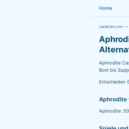
Home
carlandre.net —
Aphrodi
Alterna
Aphrodite Ca
Boni bis Supp
Entscheiden S
Aphrodite 
Aphrodite: 50
Spiele und