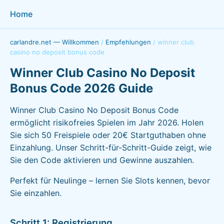
Home
carlandre.net — Willkommen
/
Empfehlungen
/
winner club
casino no deposit bonus code
Winner Club Casino No Deposit
Bonus Code 2026 Guide
Winner Club Casino No Deposit Bonus Code
ermöglicht risikofreies Spielen im Jahr 2026. Holen
Sie sich 50 Freispiele oder 20€ Startguthaben ohne
Einzahlung. Unser Schritt-für-Schritt-Guide zeigt, wie
Sie den Code aktivieren und Gewinne auszahlen.
Perfekt für Neulinge – lernen Sie Slots kennen, bevor
Sie einzahlen.
Schritt 1: Registrierung