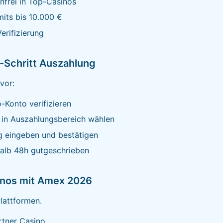
nfrei in Top-Casinos
its bis 10.000 €
Verifizierung
r-Schritt Auszahlung
vor:
o-Konto verifizieren
 in Auszahlungsbereich wählen
g eingeben und bestätigen
halb 48h gutgeschrieben
inos mit Amex 2026
lattformen.
tner Casino