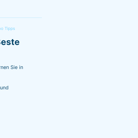
no Tipps
Beste
nen Sie in
 und