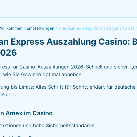
 Willkommen
/
Empfehlungen
/
american express retrait dargent au casi
an Express Auszahlung Casino: 
2026
ess für Casino-Auszahlungen 2026: Schnell und sicher. Ler
, wie Sie Gewinne optimal abheben.
ung bis Limits: Alles Schritt für Schritt erklärt für deutsche
 Spieler.
on Amex im Casino
saktionen und hohe Sicherheitsstandards.