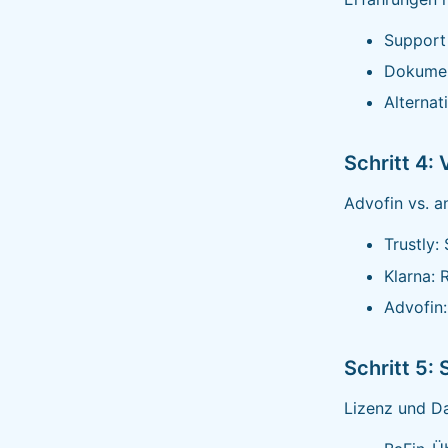
Support 
Dokumen
Alternat
Schritt 4:
Advofin vs. a
Trustly: 
Klarna: 
Advofin:
Schritt 5:
Lizenz und Da