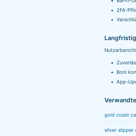
BaFin-Ü
2FA-Pfli
Verschlü
Langfristi
Nutzerberich
Zuverlä
Boni ko
App-Upd
Verwandt
gold coast c
silver slipper