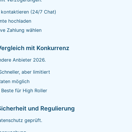
kontaktieren (24/7 Chat)
te hochladen
ive Zahlung wählen
 Vergleich mit Konkurrenz
ndere Anbieter 2026.
Schneller, aber limitiert
Raten möglich
 Beste für High Roller
 Sicherheit und Regulierung
tenschutz geprüft.