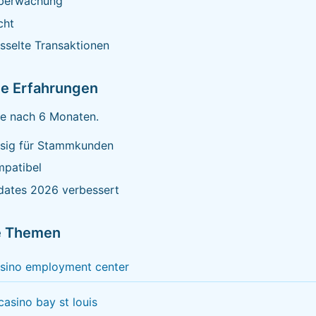
berwachung
cht
sselte Transaktionen
ge Erfahrungen
te nach 6 Monaten.
ssig für Stammkunden
mpatibel
ates 2026 verbessert
e Themen
asino employment center
 casino bay st louis