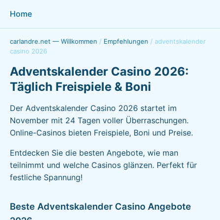
Home
carlandre.net — Willkommen
/
Empfehlungen
/
adventskalender
casino 2026
Adventskalender Casino 2026:
Täglich Freispiele & Boni
Der Adventskalender Casino 2026 startet im
November mit 24 Tagen voller Überraschungen.
Online-Casinos bieten Freispiele, Boni und Preise.
Entdecken Sie die besten Angebote, wie man
teilnimmt und welche Casinos glänzen. Perfekt für
festliche Spannung!
Beste Adventskalender Casino Angebote