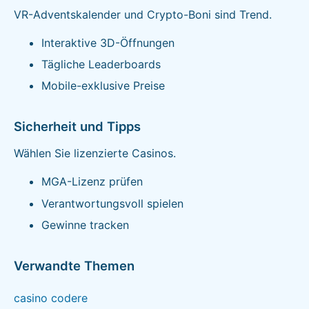
VR-Adventskalender und Crypto-Boni sind Trend.
Interaktive 3D-Öffnungen
Tägliche Leaderboards
Mobile-exklusive Preise
Sicherheit und Tipps
Wählen Sie lizenzierte Casinos.
MGA-Lizenz prüfen
Verantwortungsvoll spielen
Gewinne tracken
Verwandte Themen
casino codere