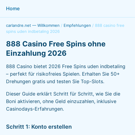
Home
carlandre.net — Willkommen
/
Empfehlungen
/
888 casino free
spins uden indbetaling 2026
888 Casino Free Spins ohne
Einzahlung 2026
888 Casino bietet 2026 Free Spins uden indbetaling
– perfekt für risikofreies Spielen. Erhalten Sie 50+
Drehungen gratis und testen Sie Top-Slots.
Dieser Guide erklärt Schritt für Schritt, wie Sie die
Boni aktivieren, ohne Geld einzuzahlen, inklusive
Casinodays-Erfahrungen.
Schritt 1: Konto erstellen