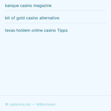
banque casino magazine
bit of gold casino alternative
texas holdem online casino Tipps
© carlandre.net — Willkommen