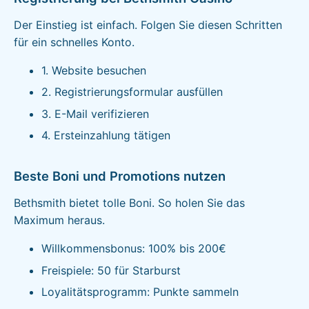
Der Einstieg ist einfach. Folgen Sie diesen Schritten
für ein schnelles Konto.
1. Website besuchen
2. Registrierungsformular ausfüllen
3. E-Mail verifizieren
4. Ersteinzahlung tätigen
Beste Boni und Promotions nutzen
Bethsmith bietet tolle Boni. So holen Sie das
Maximum heraus.
Willkommensbonus: 100% bis 200€
Freispiele: 50 für Starburst
Loyalitätsprogramm: Punkte sammeln