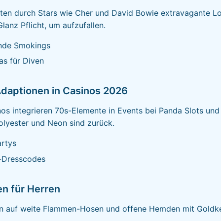
ten durch Stars wie Cher und David Bowie extravagante Lo
lanz Pflicht, um aufzufallen.
ende Smokings
as für Diven
daptionen in Casinos 2026
os integrieren 70s-Elemente in Events bei Panda Slots un
olyester und Neon sind zurück.
artys
-Dresscodes
en für Herren
n auf weite Flammen-Hosen und offene Hemden mit Goldke