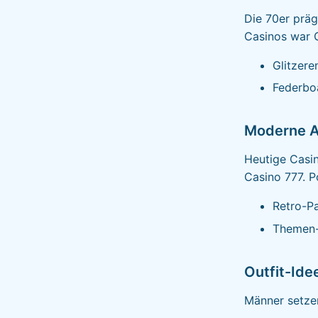
Die 70er präg
Casinos war G
Glitzer
Federbo
Moderne A
Heutige Casin
Casino 777. P
Retro-P
Themen
Outfit-Ide
Männer setze