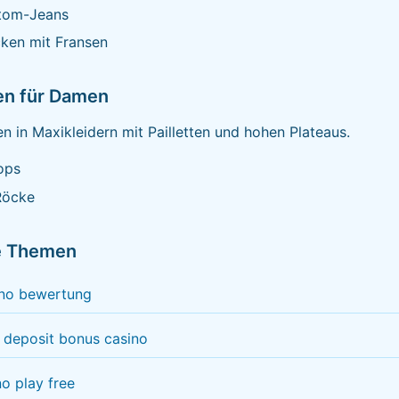
ttom-Jeans
cken mit Fransen
en für Damen
 in Maxikleidern mit Pailletten und hohen Plateaus.
ops
Röcke
e Themen
ino bewertung
 deposit bonus casino
o play free